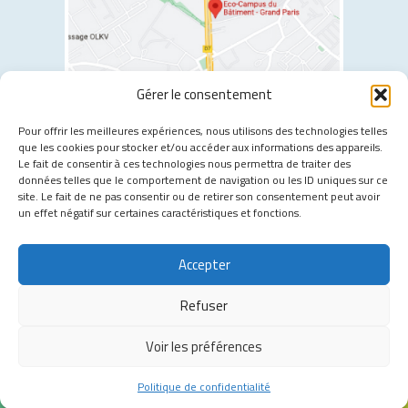
Gérer le consentement
2 allée Jules Gravereaux, 94400 Vitry-sur-Seine
Pour offrir les meilleures expériences, nous utilisons des technologies telles
que les cookies pour stocker et/ou accéder aux informations des appareils.
Les transports à proximité :
Le fait de consentir à ces technologies nous permettra de traiter des
données telles que le comportement de navigation ou les ID uniques sur ce
Tramway T7
- Moulin Vert
site. Le fait de ne pas consentir ou de retirer son consentement peut avoir
Métro 7
- Villejuif Louis Aragon
un effet négatif sur certaines caractéristiques et fonctions.
Métro 14
- Chevilly Larue
Bus 132
- Moulin Vert
Accepter
Bus 183
- Bretagne
Refuser
Politique de confidentialité
Mentions légales
Voir les préférences
© l’Atelier La Fille
Politique de confidentialité