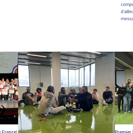
compo
d’aill
messa
e France
)
Premier