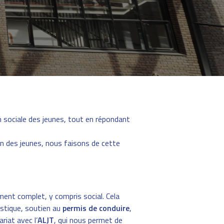
n sociale des jeunes, tout en répondant
on des jeunes, nous faisons de cette
ent complet, y compris social. Cela
uistique, soutien au
permis de conduire
,
riat avec l’
ALJT
, qui nous permet de