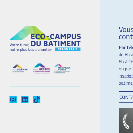
Vous
cont
Par té
de 8h à
8h à 16
ou par 
inscri
batime
CONT
Instagram
LinkedIn
TikTok