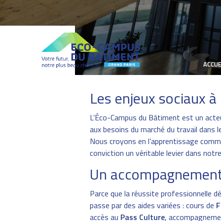
ACCUE
Les enjeux sociaux 
L’Éco-Campus du Bâtiment est un acteur 
aux besoins du marché du travail dans l
Nous croyons en l’apprentissage comme v
conviction un véritable levier dans notre
Un accompagnement gl
Parce que la réussite professionnelle 
passe par des aides variées : cours de
F
accès au
Pass Culture
, accompagneme