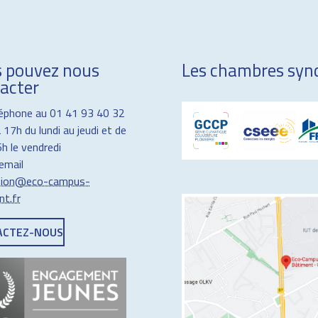
 pouvez nous
Les chambres synd
acter
léphone au 01 41 93 40 32
 17h du lundi au jeudi et de
h le vendredi
email
ption@eco-campus-
nt.fr
ACTEZ-NOUS