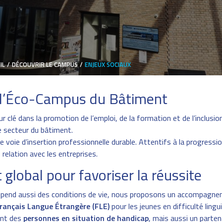
IL
/
DÉCOUVRIR LE CAMPUS
/
ENJEUX SOCIAUX
à l’Éco-Campus du Bâtiment
clé dans la promotion de l’emploi, de la formation et de l’inclusio
e secteur du bâtiment.
oie d’insertion professionnelle durable. Attentifs à la progressi
 relation avec les entreprises.
obal pour favoriser la réussite
dépend aussi des conditions de vie, nous proposons un accompagnem
rançais Langue Étrangère (FLE)
pour les jeunes en difficulté ling
nt des
personnes en situation de handicap
, mais aussi un partena