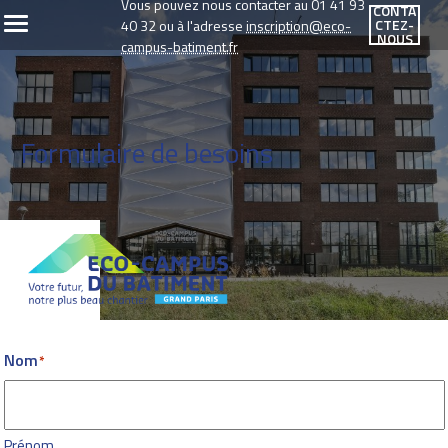
Vous pouvez nous contacter au 01 41 93
CONTA
CTEZ-
40 32 ou à l'adresse
inscription@eco-
NOUS
campus-batiment.fr
Formulaire de besoins
Nom
Prénom