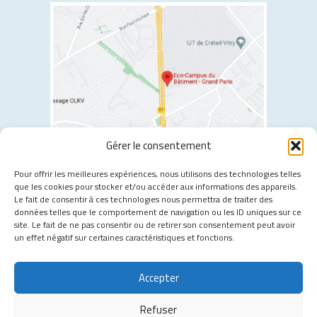
Gérer le consentement
2 allée Jules Gravereaux, 94400 Vitry-sur-Seine
Pour offrir les meilleures expériences, nous utilisons des technologies telles
que les cookies pour stocker et/ou accéder aux informations des appareils.
Les transports à proximité :
Le fait de consentir à ces technologies nous permettra de traiter des
données telles que le comportement de navigation ou les ID uniques sur ce
Tramway T7
- Moulin Vert
site. Le fait de ne pas consentir ou de retirer son consentement peut avoir
Métro 7
- Villejuif Louis Aragon
un effet négatif sur certaines caractéristiques et fonctions.
Métro 14
- Chevilly Larue
Bus 132
- Moulin Vert
Accepter
Bus 183
- Bretagne
Refuser