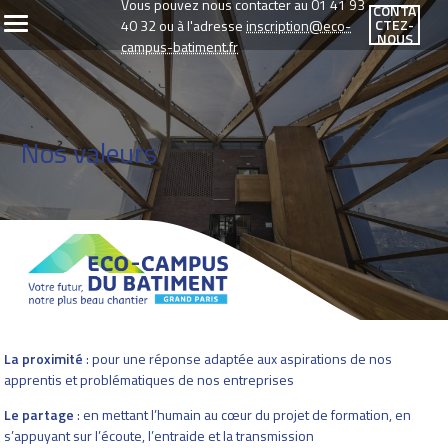
Vous pouvez nous contacter au 01 41 93
CONTA
CTEZ-
40 32 ou à l'adresse
inscription@eco-
NOUS
campus-batiment.fr
Nos valeurs
La proximité
: pour une réponse adaptée aux aspirations de nos
apprentis et problématiques de nos entreprises
Le partage
: en mettant l’humain au cœur du projet de formation, en
s’appuyant sur l’écoute, l’entraide et la transmission