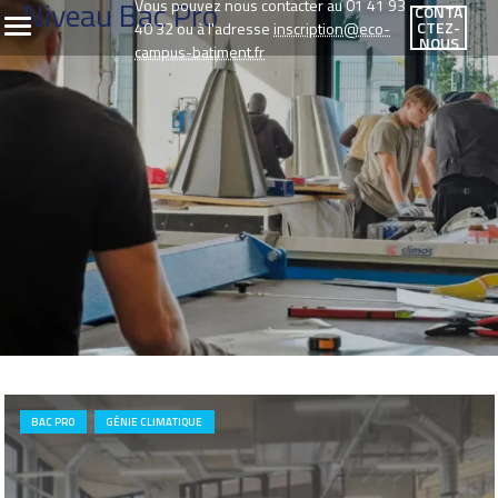
Niveau Bac Pro
Vous pouvez nous contacter au 01 41 93
CONTA
CTEZ-
40 32 ou à l'adresse
inscription@eco-
NOUS
campus-batiment.fr
BAC PRO
GÉNIE CLIMATIQUE