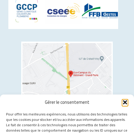
Gérer le consentement
2 allée Jules Gravereaux, 94400 Vitry-sur-Seine
Pour offrir les meilleures expériences, nous utilisons des technologies telles
que les cookies pour stocker et/ou accéder aux informations des appareils.
Les transports à proximité :
Le fait de consentir à ces technologies nous permettra de traiter des
données telles que le comportement de navigation ou les ID uniques sur ce
Tramway T7
- Moulin Vert