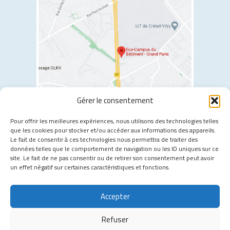
Gérer le consentement
2 allée Jules Gravereaux, 94400 Vitry-sur-Seine
Pour offrir les meilleures expériences, nous utilisons des technologies telles
que les cookies pour stocker et/ou accéder aux informations des appareils.
Les transports à proximité :
Le fait de consentir à ces technologies nous permettra de traiter des
données telles que le comportement de navigation ou les ID uniques sur ce
Tramway T7
- Moulin Vert
site. Le fait de ne pas consentir ou de retirer son consentement peut avoir
Métro 7
- Villejuif Louis Aragon
un effet négatif sur certaines caractéristiques et fonctions.
Métro 14
- Chevilly Larue
Bus 132
- Moulin Vert
Accepter
Bus 183
- Bretagne
Refuser
Politique de confidentialité