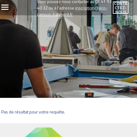
Vous pouvez nous contacter au 01 41 93
CONTA
CTEZ-
40 32 ou à l'adresse
inscription@eco-
NOUS
campus-batiment.fr
Pas de résultat pour votre requête.