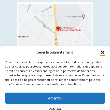
Gérer le consentement
2 allée Jules Gravereaux, 94400 Vitry-sur-Seine
Pour offrir les meilleures expériences, nous utilisons des technologies telles
que les cookies pour stocker et/ou accéder aux informations des appareils.
Les transports à proximité :
Le fait de consentir à ces technologies nous permettra de traiter des
données telles que le comportement de navigation ou les ID uniques sur ce
Tramway T7
- Moulin Vert
site. Le fait de ne pas consentir ou de retirer son consentement peut avoir
Métro 7
- Villejuif Louis Aragon
un effet négatif sur certaines caractéristiques et fonctions.
Métro 14
- Chevilly Larue
Bus 132
- Moulin Vert
Accepter
Bus 183
- Bretagne
Refuser