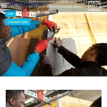
CAP couvreur
Vous pouvez nous contacter au 01 41 93
CONTA
CTEZ-
40 32 ou à l'adresse
inscription@eco-
NOUS
campus-batiment.fr
CAP
COUVERTURE